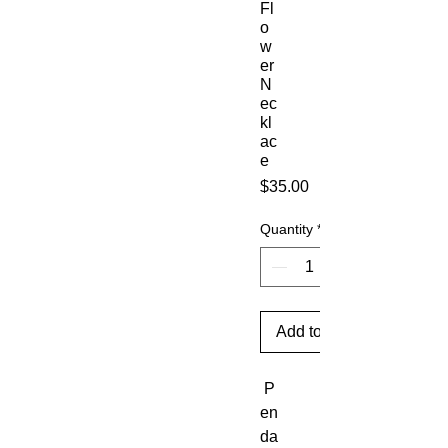
Fl
o
w
er
N
ec
kl
ac
e
Price
$35.00
Quantity
*
Add to Cart
P
en
da